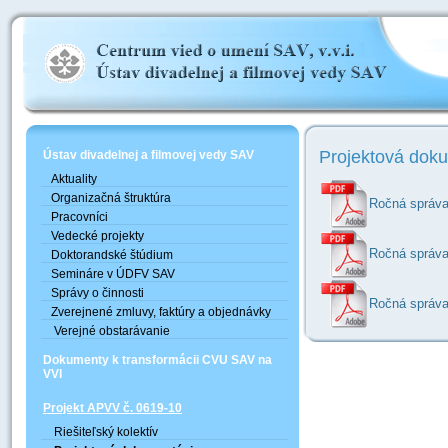
Projektová dok
Ústav divadelnej a filmovej vedy SAV
Aktuality
Organizačná štruktúra
Ročná správa
Pracovníci
Vedecké projekty
Ročná správa
Doktorandské štúdium
Semináre v ÚDFV SAV
Správy o činnosti
Ročná správa
Zverejnené zmluvy, faktúry a objednávky
Verejné obstarávanie
Dokumenty k transformácii CVU SAV na
VVI
Projekt APVV č. 0619-10
Riešiteľský kolektív