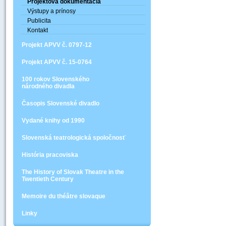
Projektová dokumentácia
Výstupy a prínosy
Publicita
Kontakt
Projekt APVV č. 0797-12
Projekt APVV č. 15-0764
100 rokov Slovenského
národného divadla
Časopis Slovenské divadlo
Vydané knihy od 1990
Slovenská teatrologická spoločnosť
História pracoviska
The History of Slovak Theatre in the
Twentieth Century
Memoire du théâtre slovaque
Linky