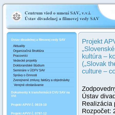
Projekt AP
Ústav divadelnej a filmovej vedy SAV
Aktuality
„Slovenské
Organizačná štruktúra
kultúra – ko
Pracovníci
Vedecké projekty
(„Slovak t
Doktorandské štúdium
culture – co
Semináre v ÚDFV SAV
Správy o činnosti
Zverejnené zmluvy, faktúry a objednávky
Verejné obstarávanie
Zodpovedný 
Dokumenty k transformácii CVU SAV na
Ústav divad
VVI
Realizácia 
Projekt APVV č. 0619-10
Rozpočet: 
Projekt APVV č. 0797-12