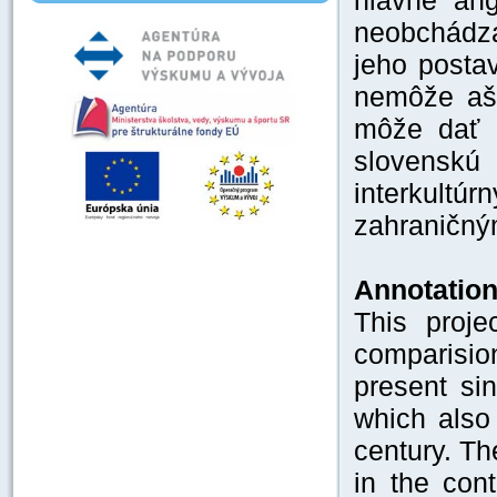
hlavne ang
neobchádza
jeho posta
nemôže ašp
môže dať i
slovenskú
interkultú
zahraničný
Annotation
This proje
comparisi
present sin
which also 
century. Th
in the cont