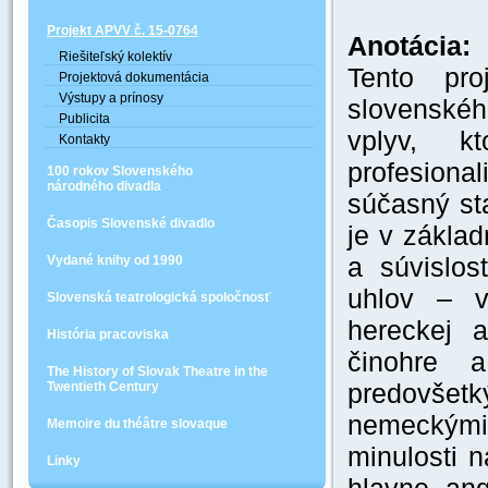
Projekt APVV č. 15-0764
Anotácia:
Riešiteľský kolektív
Tento pr
Projektová dokumentácia
Výstupy a prínosy
slovenské
Publicita
vplyv, k
Kontakty
profesiona
100 rokov Slovenského
národného divadla
súčasný sta
Časopis Slovenské divadlo
je v zákla
a súvislost
Vydané knihy od 1990
uhlov – v 
Slovenská teatrologická spoločnosť
hereckej 
História pracoviska
činohre 
The History of Slovak Theatre in the
predovšetk
Twentieth Century
nemeckými
Memoire du théâtre slovaque
minulosti 
Linky